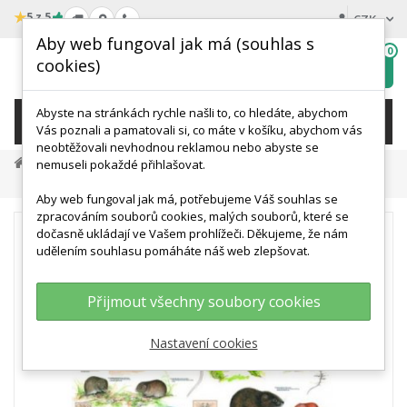
★
5 z 5
CZK
Aby web fungoval jak má (souhlas s
0
cookies)
Hledat
My
wishlist
Abyste na stránkách rychle našli to, co hledáte, abychom
KATEGORIE
Vás poznali a pamatovali si, co máte v košíku, abychom vás
neobtěžovali nevhodnou reklamou nebo abyste se
Výukové Plakáty A Knihy
nemuseli pokaždé přihlašovat.
Schéma - Savci Střední Evropy VI
Aby web fungoval jak má, potřebujeme Váš souhlas se
zpracováním souborů cookies, malých souborů, které se
dočasně ukládají ve Vašem prohlížeči. Děkujeme, že nám
udělením souhlasu pomáháte náš web zlepšovat.
Přijmout všechny soubory cookies
Nastavení cookies