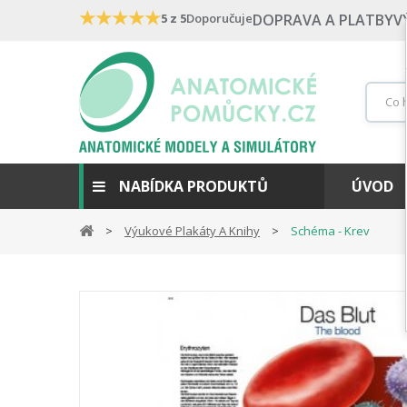
★
★
★
★
★
5 z 5
Doporučuje
DOPRAVA A PLATBY
V
NABÍDKA PRODUKTŮ
ÚVOD
Výukové Plakáty A Knihy
Schéma - Krev