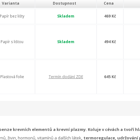
Varianta
Dostupnost
Cena
Papír bez lišty
Skladem
469 Kč
Papír s lištou
Skladem
494 Kč
Plastová folie
Termín dodání ZDE
645 Kč
enze krevních elementů a krevní plazmy. Koluje v cévách a tvoří hl
nů, živin, hormonů, vitamínů a dalších látek
, termoregulace, udržování 