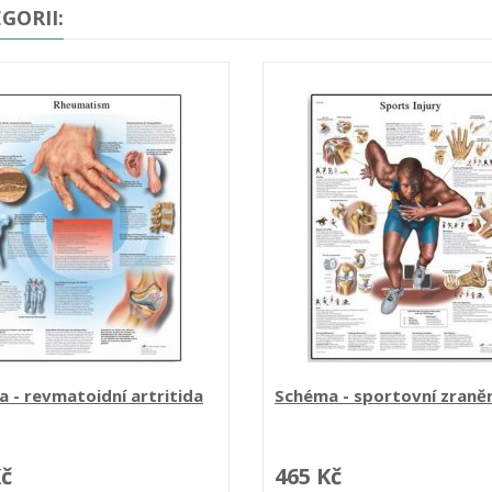
GORII:
 - revmatoidní artritida
Schéma - sportovní zranění 
Kč
465 Kč