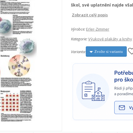
škol, své uplatnění najde však
Zobrazit celý popis
Výrobce:
Erler-Zimmer
Kategorie:
Výukové plakáty a knihy
Varianta:
Zvolte si variantu