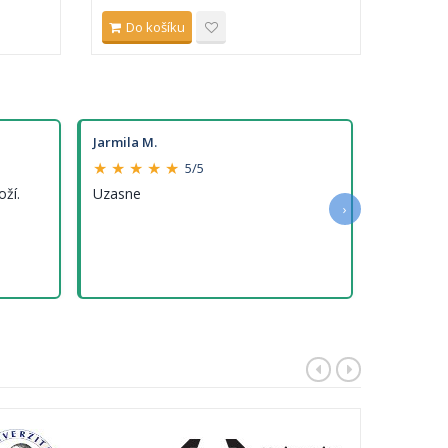
Do košíku
Do 
Jarmila M.
★ ★ ★ ★ ★
5/5
oží.
Uzasne
›