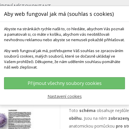
ÝDEJNÍ MÍSTO
KONTAKT
Aby web fungoval jak má (souhlas s cookies)
Abyste na stránkách rychle našli to, co hledáte, abychom Vás poznali
a pamatovali si, co máte v košíku, abychom vás neobtěžovali
nevhodnou reklamou nebo abyste se nemuseli pokaždé přihlašovat.
Aby web fungoval jak má, potřebujeme Váš souhlas se zpracováním
souborů cookies, malých souborů, které se dočasně ukládají ve
NEJPRODÁVANĚJŠÍ
VÝCHOVA KE ZDRAVÍ
VÝHODN
Vašem prohlížeči. Děkujeme, že nám udělením souhlasu pomáháte
náš web zlepšovat.
Přijmout všechny soubory cookies
Schéma - krev
Nastavení cookies
Toto
schéma
obsahuje nejdůle
oběhu.
Jsou na něm
zobrazeny
anatomickou pomůckou
pro st