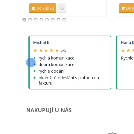
Do košíku
Do 
Michal K.
Hana K
★ ★ ★ ★ ★
★ ★ 
5/5
e a
rychlá komunikace
Rychlo
‹
dobrá komunikace
rychlé dodání
okamžité odeslání s platbou na
fakturu
nenalezl jsem (tedy krom cen
modelů, které ale nejsou jinde
lepší...)
NAKUPUJÍ U NÁS