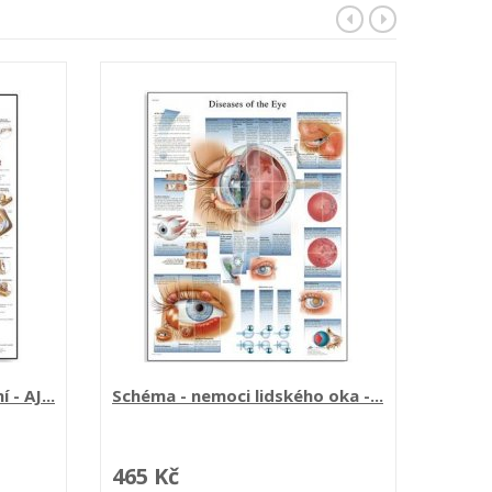
- AJ...
Schéma - nemoci lidského oka -...
Schéma
465 Kč
465 