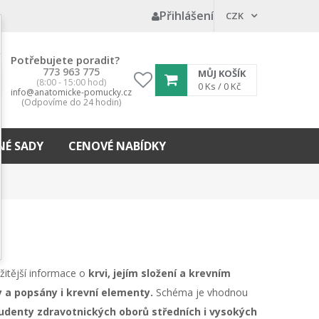
Přihlášení
CZK
Potřebujete poradit?
773 963 775
MŮJ KOŠÍK
(8:00 - 15:00 hod)
My
0
Ks /
0 Kč
info@anatomicke-pomucky.cz
wishlist
(Odpovíme do 24 hodin)
É SADY
CENOVÉ NABÍDKY
žitější informace o
krvi, jejím složení a krevním
 a popsány i krevní elementy.
Schéma je vhodnou
udenty zdravotnických oborů středních i vysokých