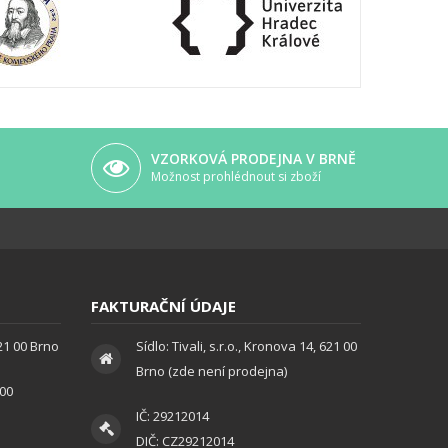
VZORKOVÁ PRODEJNA V BRNĚ
Možnost prohlédnout si zboží
FAKTURAČNÍ ÚDAJE
621 00 Brno
Sídlo: Tivali, s.r.o., Kronova 14, 621 00
Brno (zde není prodejna)
:00
IČ: 29212014
DIČ: CZ29212014