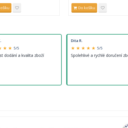
košíku
Do košíku
.
Dita R.
★ ★ ★
★ ★ ★ ★ ★
5/5
5/5
st dodání a kvalita zboží
Spolehlivé a rychlé doručení zb