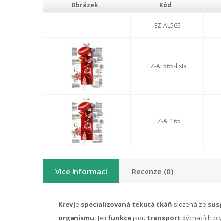
Obrázek
Kód
-
EZ-AL565
EZ-AL565-lista
EZ-AL165
Více Informací
Recenze (0)
Krev
je
specializovaná tekutá tkáň
složená ze
susp
organismu.
Jeji
funkce
jsou
transport
dýchacích ply