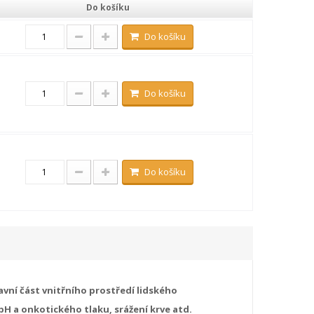
Do košíku
Do košíku
Do košíku
Do košíku
avní část vnitřního prostředí lidského
pH a onkotického tlaku, srážení krve atd.