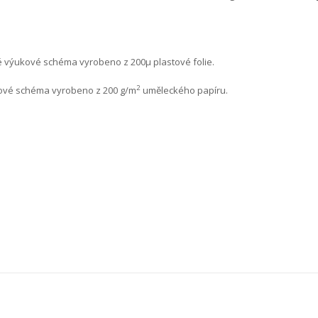
é výukové schéma vyrobeno z 200μ plastové folie.
2
kové schéma vyrobeno z 200 g/m
uměleckého papíru.