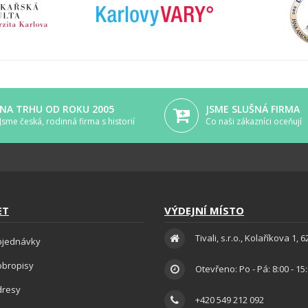
NA TRHU OD ROKU 2005
JSME SLUŠNÁ FIRMA
Jsme česká, rodinná firma s historií
Co naši zákazníci oceňují
ET
VÝDEJNÍ MÍSTO
Tivali, s.r.o., Kolaříkova 1, 
bjednávky
obropisy
Otevřeno: Po - Pá: 8:00 - 15
dresy
+420 549 212 092