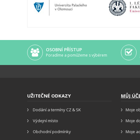
OSOBNÍ PŘÍSTUP
Poradíme a pomůžeme s výběrem
UŽITEČNÉ ODKAZY
MŮJ ÚČ
Dodání a termíny CZ & SK
Moje o
Výdejní místo
Moje d
Obchodní podmínky
Moje a