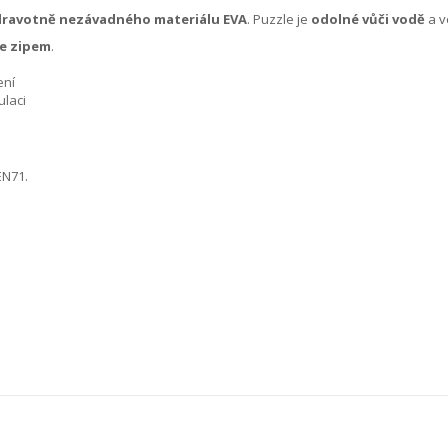
dravotně nezávadného materiálu EVA
. Puzzle je
odolné vůči vodě
a v
se zipem
.
ení
ulaci
EN71.