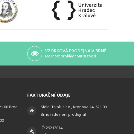
VZORKOVÁ PRODEJNA V BRNĚ
Možnost prohlédnout si zboží
FAKTURAČNÍ ÚDAJE
621 00 Brno
Sídlo: Tivali, s.r.o., Kronova 14, 621 00
Brno (zde není prodejna)
:00
IČ: 29212014