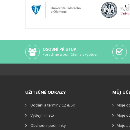
OSOBNÍ PŘÍSTUP
Poradíme a pomůžeme s výběrem
UŽITEČNÉ ODKAZY
MŮJ ÚČ
Dodání a termíny CZ & SK
Moje o
Výdejní místo
Moje d
Obchodní podmínky
Moje a