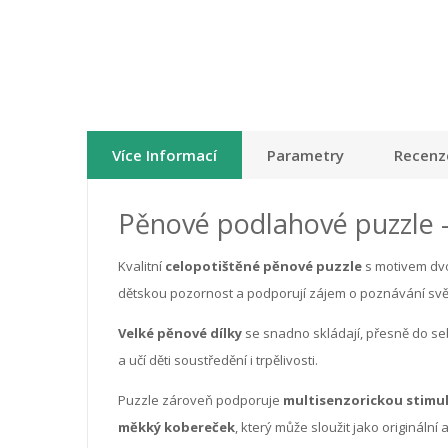
Více Informací
Parametry
Recenze
Pěnové podlahové puzzle –
Kvalitní
celopotištěné pěnové puzzle
s motivem dvor
dětskou pozornost a podporují zájem o poznávání svět
Velké pěnové dílky
se snadno skládají, přesně do seb
a učí děti soustředění i trpělivosti.
Puzzle zároveň podporuje
multisenzorickou stimul
měkký kobereček
, který může sloužit jako origináln