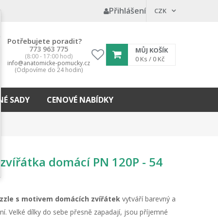
Přihlášení
CZK
Potřebujete poradit?
773 963 775
MŮJ KOŠÍK
(8:00 - 17:00 hod)
My
0
Ks /
0 Kč
info@anatomicke-pomucky.cz
wishlist
(Odpovíme do 24 hodin)
É SADY
CENOVÉ NABÍDKY
zvířátka domácí PN 120P - 54
zzle s motivem domácích zvířátek
vytváří barevný a
í. Velké dílky do sebe přesně zapadají, jsou příjemné