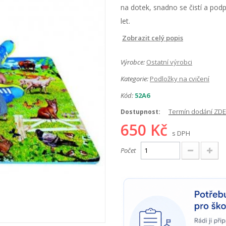
na dotek, snadno se čistí a podpo
let.
Zobrazit celý popis
Výrobce:
Ostatní výrobci
Kategorie:
Podložky na cvičení
Kód:
52A6
Termín dodání ZDE
Dostupnost:
650 Kč
s DPH
Počet