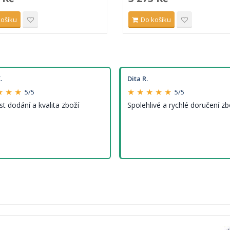
košíku
Do košíku
.
Dita R.
★ ★ ★
★ ★ ★ ★ ★
5/5
5/5
st dodání a kvalita zboží
Spolehlivé a rychlé doručení zb