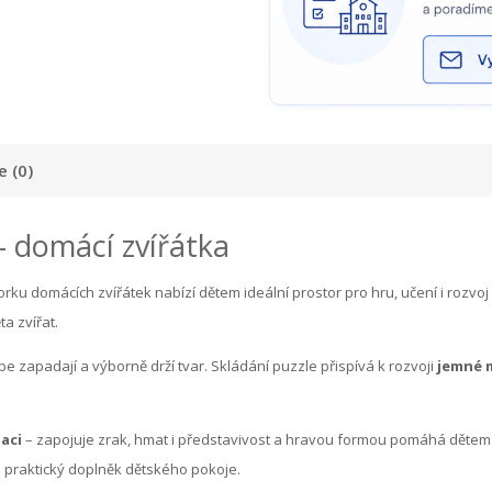
 (0)
 domácí zvířátka
ku domácích zvířátek nabízí dětem ideální prostor pro hru, učení i rozvoj 
a zvířat.
e zapadají a výborně drží tvar. Skládání puzzle přispívá k rozvoji
jemné m
aci
– zapojuje zrak, hmat i představivost a hravou formou pomáhá dětem uč
í a praktický doplněk dětského pokoje.