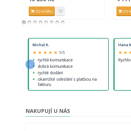
Do košíku
Do 
Michal K.
Hana K
★ ★ ★ ★ ★
★ ★ 
5/5
e a
rychlá komunikace
Rychlo
‹
dobrá komunikace
rychlé dodání
okamžité odeslání s platbou na
fakturu
nenalezl jsem (tedy krom cen
modelů, které ale nejsou jinde
lepší...)
NAKUPUJÍ U NÁS