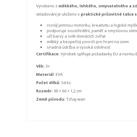
Vyrobeno z
měkkého, lehkého, omyvatelného a z
skladování je uloženo v
praktické průsvitné tašce 
rozvíjí jemnou motoriku, kreativitu a logické myšl
podporuje soustředění, paměť a smyslovou stim
učí barvy a svět domácích zvířat
měkký a bezpečný povrch pro hraní na zemi
snadná údržba a vysoká odolnost
Certifikace:
Výrobek splňuje požadavky EU a normu 
Věk:
3+
Materiál:
EVA
Počet dílků:
54 ks
Rozměr:
90 × 60 × 1,2 cm
Země původu:
Tchaj-wan