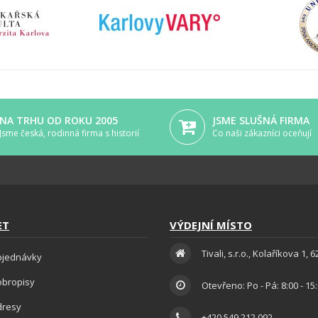
NA TRHU OD ROKU 2005
JSME SLUŠNÁ FIRMA
Jsme česká, rodinná firma s historií
Co naši zákazníci oceňují
ET
VÝDEJNÍ MÍSTO
Tivali, s.r.o., Kolaříkova 1, 
bjednávky
obropisy
Otevřeno: Po - Pá: 8:00 - 15
dresy
+420 549 212 092