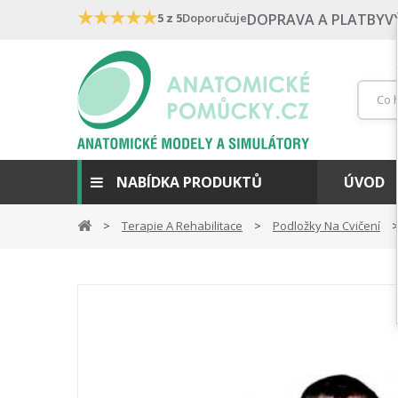
★
★
★
★
★
5 z 5
Doporučuje
DOPRAVA A PLATBY
V
NABÍDKA PRODUKTŮ
ÚVOD
Terapie A Rehabilitace
Podložky Na Cvičení