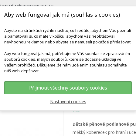
ÝDEJNÍ MÍSTO
KONTAKT
Aby web fungoval jak má (souhlas s cookies)
Abyste na stránkách rychle našli to, co hledáte, abychom Vás poznali
a pamatovali si, co máte v košíku, abychom vás neobtěžovali
nevhodnou reklamou nebo abyste se nemuseli pokaždé přihlašovat.
Aby web fungoval jak má, potřebujeme Váš souhlas se zpracováním
souborů cookies, malých souborů, které se dočasně ukládají ve
NEJPRODÁVANĚJŠÍ
VÝCHOVA KE ZDRAVÍ
VÝHODN
Vašem prohlížeči. Děkujeme, že nám udělením souhlasu pomáháte
náš web zlepšovat.
Podlahové Puzzle Zvířátka Domácí PN 120P - 54 Ks
Přijmout všechny soubory cookies
Podlahové puzzle 
Nastavení cookies
ks
Dětské pěnové podlahové pu
měkký kobereček pro hraní i učen