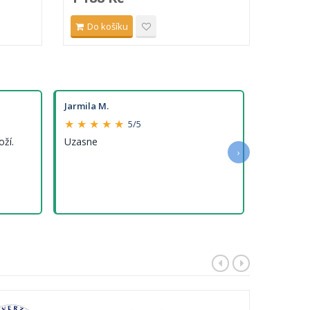
Do košíku
Do 
Jarmila M.
★ ★ ★ ★ ★
5/5
oží.
Uzasne
›