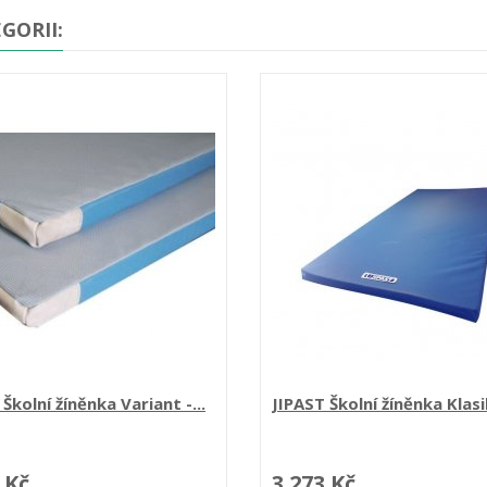
GORII:
Školní žíněnka Variant -...
JIPAST Školní žíněnka Klasik
 Kč
3 273 Kč