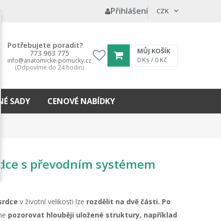
Přihlášení
CZK
Potřebujete poradit?
MŮJ KOŠÍK
773 963 775
My
0
Ks /
0 Kč
info@anatomicke-pomucky.cz
(Odpovíme do 24 hodin)
wishlist
É SADY
CENOVÉ NABÍDKY
rdce s převodním systémem
srdce
v životní velikosti lze
rozdělit na dvě části.
Po
me
pozorovat hlouběji uložené struktury, například