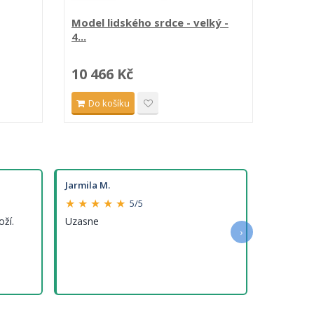
Model lidského srdce - velký -
Model
4...
a...
10 466 Kč
13 0
Do košíku
Do 
Jarmila M.
★ ★ ★ ★ ★
5/5
oží.
Uzasne
›