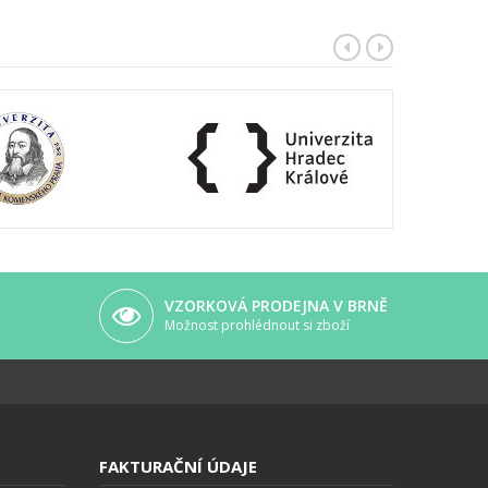
VZORKOVÁ PRODEJNA V BRNĚ
Možnost prohlédnout si zboží
FAKTURAČNÍ ÚDAJE