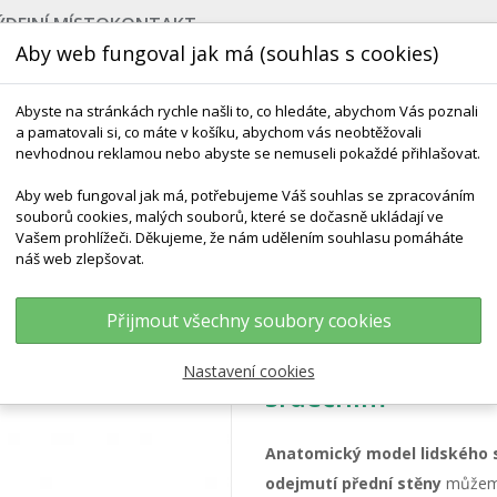
ÝDEJNÍ MÍSTO
KONTAKT
Aby web fungoval jak má (souhlas s cookies)
Abyste na stránkách rychle našli to, co hledáte, abychom Vás poznali
a pamatovali si, co máte v košíku, abychom vás neobtěžovali
nevhodnou reklamou nebo abyste se nemuseli pokaždé přihlašovat.
Aby web fungoval jak má, potřebujeme Váš souhlas se zpracováním
souborů cookies, malých souborů, které se dočasně ukládají ve
NEJPRODÁVANĚJŠÍ
VÝCHOVA KE ZDRAVÍ
VÝHODN
Vašem prohlížeči. Děkujeme, že nám udělením souhlasu pomáháte
náš web zlepšovat.
Model Lidského Srdce S Převodním Systémem Srdečním
Přijmout všechny soubory cookies
Model lidského s
Nastavení cookies
srdečním
Anatomický model lidského 
odejmutí přední stěny
může