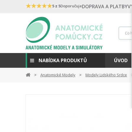
★
★
★
★
★
5 z 5
Doporučuje
DOPRAVA A PLATBY
V
NABÍDKA PRODUKTŮ
ÚVOD
Anatomické Modely
Modely Lidského Srdce