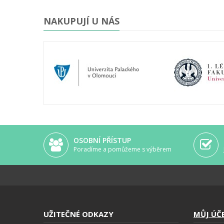
lepší...)
NAKUPUJÍ U NÁS
OSOBNÍ PŘÍSTUP
Poradíme a pomůžeme s výběrem
UŽITEČNÉ ODKAZY
MŮJ ÚČ