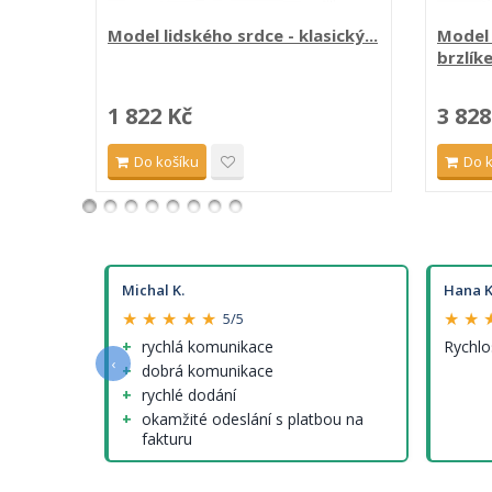
Model lidského srdce - klasický...
Model 
brzlíke
1 822 Kč
3 828
Do košíku
Do 
Michal K.
Hana K
★ ★ ★ ★ ★
★ ★ 
5/5
e a
rychlá komunikace
Rychlo
‹
dobrá komunikace
rychlé dodání
okamžité odeslání s platbou na
fakturu
nenalezl jsem (tedy krom cen
modelů, které ale nejsou jinde