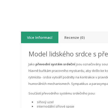
Více Informací
Recenze (0)
Model lidského srdce s p
Jako
převodní systém srdeční
jsou označovány sous
hlavně buňkám pracovního myokardu, aby došlo ke kont
rytmicita - srdce vytváří podněty na kontrakce v pra
humorálních mechanismech. Sympatikus a parasympatiku
Součástí převodního systému srdečního jsou:
síňový uzel
internodální síňové spoje