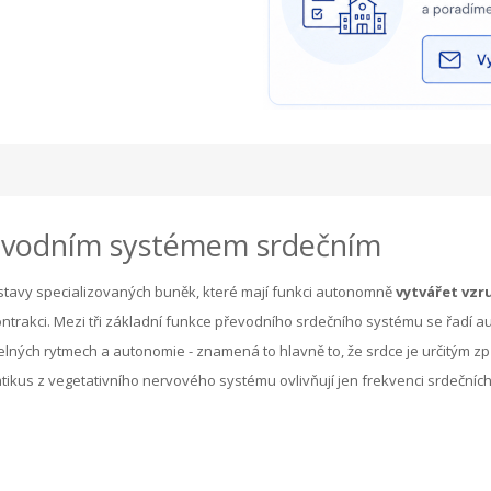
řevodním systémem srdečním
tavy specializovaných buněk, které mají funkci autonomně
vytvářet vzru
rakci. Mezi tři základní funkce převodního srdečního systému se řadí au
videlných rytmech a autonomie - znamená to hlavně to, že srdce je určitý
s z vegetativního nervového systému ovlivňují jen frekvenci srdečních 