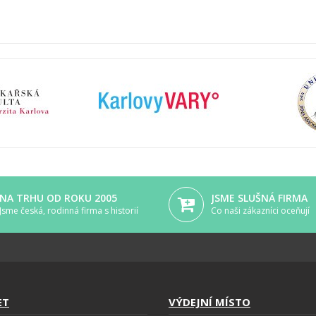
NA TRHU OD ROKU 2005
JSME SLUŠNÁ FIRMA
Jsme česká, rodinná firma s historií
Co naši zákazníci oceňují
ET
VÝDEJNÍ MÍSTO