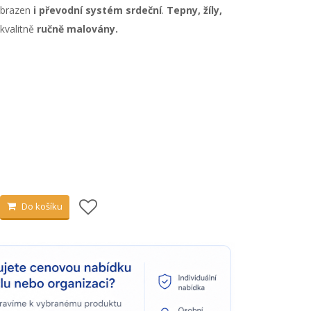
obrazen
i převodní systém srdeční
.
Tepny, žíly,
kvalitně
ručně malovány.
Do košíku