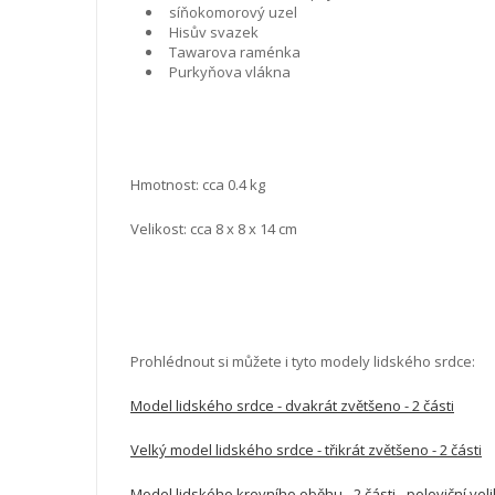
síňokomorový uzel
Hisův svazek
Tawarova raménka
Purkyňova vlákna
Hmotnost: cca 0.4 kg
Velikost: cca 8 x 8 x 14 cm
Prohlédnout si můžete i tyto modely lidského srdce:
Model lidského srdce - dvakrát zvětšeno - 2 části
Velký model lidského srdce - třikrát zvětšeno - 2 části
Model lidského krevního oběhu - 2 části - poloviční vel