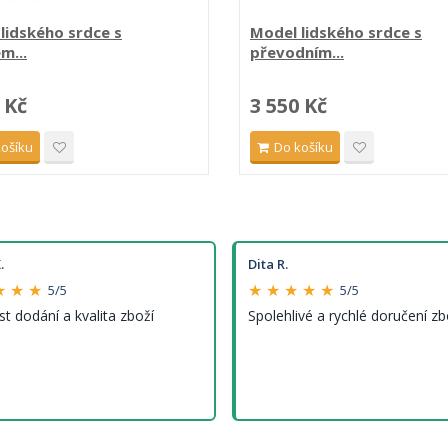
lidského srdce s
Model lidského srdce s
m...
převodním...
 Kč
3 550 Kč
košíku
Do košíku
.
Dita R.
★ ★ ★
★ ★ ★ ★ ★
5/5
5/5
st dodání a kvalita zboží
Spolehlivé a rychlé doručení zb