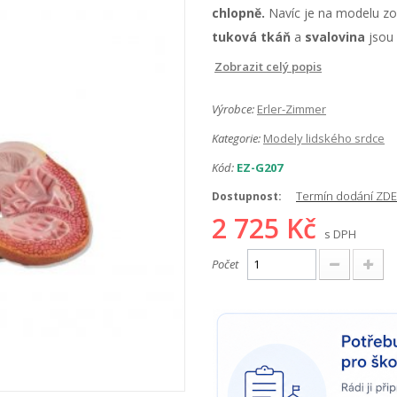
chlopně.
Navíc je na modelu z
tuková tkáň
a
svalovina
jsou 
Zobrazit celý popis
Výrobce:
Erler-Zimmer
Kategorie:
Modely lidského srdce
Kód:
EZ-G207
Termín dodání ZDE
Dostupnost:
2 725 Kč
s DPH
Počet