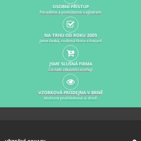
OSOBNÍ PŘÍSTUP
Poradíme a pomůžeme s výběrem
NA TRHU OD ROKU 2005
Jsme česká, rodinná firma s historií
JSME SLUŠNÁ FIRMA
Co naši zákazníci oceňují
VZORKOVÁ PRODEJNA V BRNĚ
Možnost prohlédnout si zboží