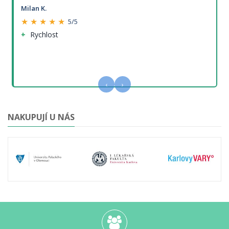
Milan K.
★ ★ ★ ★ ★
5/5
Rychlost
‹
›
NAKUPUJÍ U NÁS