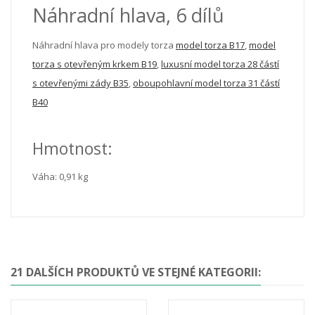
Náhradní hlava, 6 dílů
Náhradní hlava pro modely torza
model torza B17
,
model
torza s otevřeným krkem B19
,
luxusní model torza 28 částí
s otevřenými zády B35
,
oboupohlavní model torza 31 částí
B40
Hmotnost:
Váha: 0,91 kg
21 DALŠÍCH PRODUKTŮ VE STEJNÉ KATEGORII: