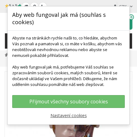
★
5 z 5
CZK
Aby web fungoval jak má (souhlas s
0
cookies)
Hledat
My
wishlist
Abyste na stránkách rychle našli to, co hledáte, abychom
KATEGORIE
Vás poznali a pamatovali si, co máte v košíku, abychom vás
neobtěžovali nevhodnou reklamou nebo abyste se
Anatomické Modely
Modely Hlavy
nemuseli pokaždé přihlašovat.
Náhradní Hlava, 6 Dílů
Aby web fungoval jak má, potřebujeme Váš souhlas se
zpracováním souborů cookies, malých souborů, které se
dočasně ukládají ve Vašem prohlížeči. Děkujeme, že nám
udělením souhlasu pomáháte náš web zlepšovat.
Přijmout všechny soubory cookies
Nastavení cookies