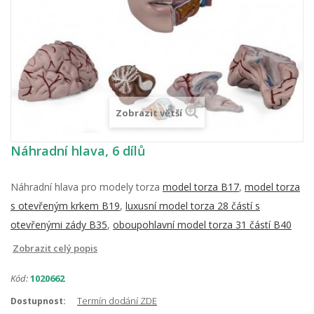
Zobrazit větší
Náhradní hlava, 6 dílů
Náhradní hlava pro modely torza
model torza B17
,
model torza
s otevřeným krkem B19
,
luxusní model torza 28 částí s
otevřenými zády B35
,
oboupohlavní model torza 31 částí B40
Zobrazit celý popis
Kód:
1020662
Termín dodání ZDE
Dostupnost: