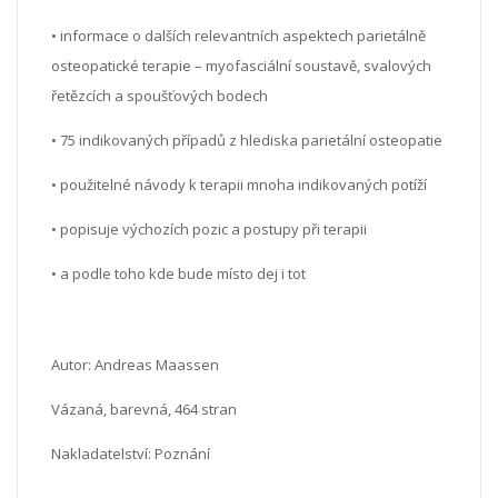
• informace o dalších relevantních aspektech parietálně
osteopatické terapie – myofasciální soustavě, svalových
řetězcích a spoušťových bodech
• 75 indikovaných případů z hlediska parietální osteopatie
• použitelné návody k terapii mnoha indikovaných potíží
• popisuje výchozích pozic a postupy při terapii
• a podle toho kde bude místo dej i tot
Autor: Andreas Maassen
Vázaná, barevná, 464 stran
Nakladatelství: Poznání