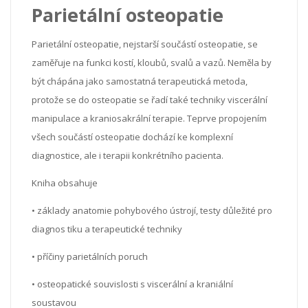
Parietální osteopatie
Parietální osteopatie, nejstarší součástí osteopatie, se
zaměřuje na funkci kostí, kloubů, svalů a vazů. Neměla by
být chápána jako samostatná terapeutická metoda,
protože se do osteopatie se řadí také techniky viscerální
manipulace a kraniosakrální terapie. Teprve propojením
všech součástí osteopatie dochází ke komplexní
diagnostice, ale i terapii konkrétního pacienta.
Kniha obsahuje
• základy anatomie pohybového ústrojí, testy důležité pro
diagnos tiku a terapeutické techniky
• příčiny parietálních poruch
• osteopatické souvislosti s viscerální a kraniální
soustavou