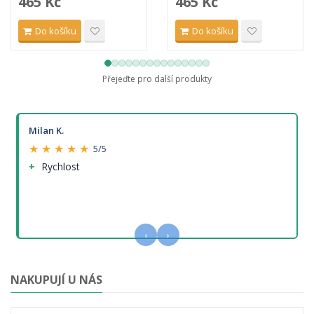
465 Kč
465 Kč
Do košíku
Do košíku
Přejeďte pro další produkty
Milan K.
★ ★ ★ ★ ★
5/5
Rychlost
‹
›
NAKUPUJÍ U NÁS