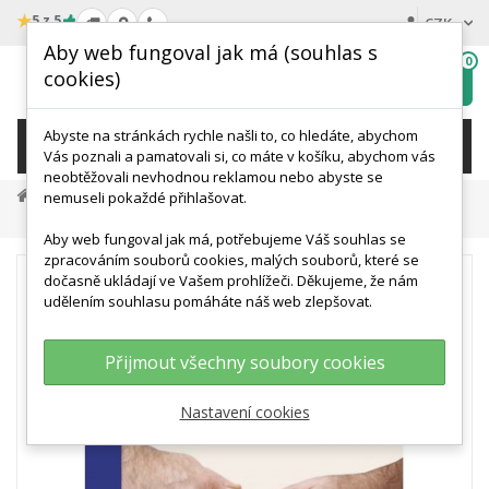
★
5 z 5
CZK
Aby web fungoval jak má (souhlas s
0
cookies)
Hledat
My
wishlist
Abyste na stránkách rychle našli to, co hledáte, abychom
KATEGORIE
Vás poznali a pamatovali si, co máte v košíku, abychom vás
neobtěžovali nevhodnou reklamou nebo abyste se
Výukové Plakáty A Knihy
Lidské Tělo
nemuseli pokaždé přihlašovat.
Parietální Osteopatie
Aby web fungoval jak má, potřebujeme Váš souhlas se
zpracováním souborů cookies, malých souborů, které se
dočasně ukládají ve Vašem prohlížeči. Děkujeme, že nám
udělením souhlasu pomáháte náš web zlepšovat.
Přijmout všechny soubory cookies
Nastavení cookies