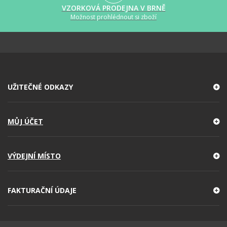
VZORKOVÁ PRODEJNA V BRNĚ
Možnost prohlédnout si zboží
UŽITEČNÉ ODKAZY
MŮJ ÚČET
VÝDEJNÍ MÍSTO
FAKTURAČNÍ ÚDAJE