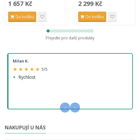
1 657 Kč
2 299 Kč
Do košíku
Do košíku
Přejeďte pro další produkty
Milan K.
★ ★ ★ ★ ★
5/5
Rychlost
‹
›
NAKUPUJÍ U NÁS