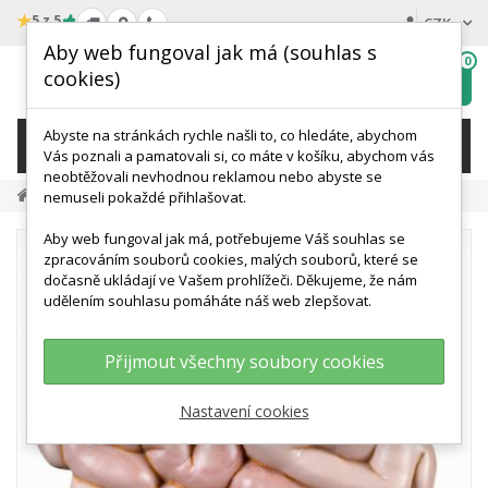
★
5 z 5
CZK
Aby web fungoval jak má (souhlas s
0
cookies)
Hledat
My
wishlist
Abyste na stránkách rychle našli to, co hledáte, abychom
KATEGORIE
Vás poznali a pamatovali si, co máte v košíku, abychom vás
neobtěžovali nevhodnou reklamou nebo abyste se
Doplňky
Náhradní Balení Tenkého Střeva, 1 Díl
nemuseli pokaždé přihlašovat.
Aby web fungoval jak má, potřebujeme Váš souhlas se
zpracováním souborů cookies, malých souborů, které se
dočasně ukládají ve Vašem prohlížeči. Děkujeme, že nám
udělením souhlasu pomáháte náš web zlepšovat.
Přijmout všechny soubory cookies
Nastavení cookies