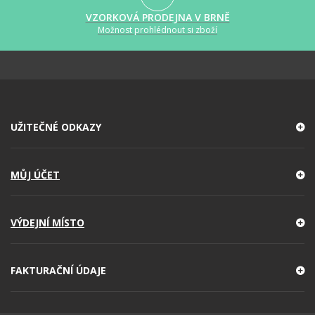
VZORKOVÁ PRODEJNA V BRNĚ
Možnost prohlédnout si zboží
UŽITEČNÉ ODKAZY
MŮJ ÚČET
VÝDEJNÍ MÍSTO
FAKTURAČNÍ ÚDAJE