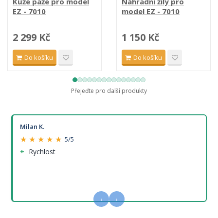
Kůže paže pro model
Náhradní žíly pro
EZ - 7010
model EZ - 7010
2 299 Kč
1 150 Kč
Do košíku
Do košíku
Přejeďte pro další produkty
Milan K.
★ ★ ★ ★ ★
5/5
Rychlost
‹
›