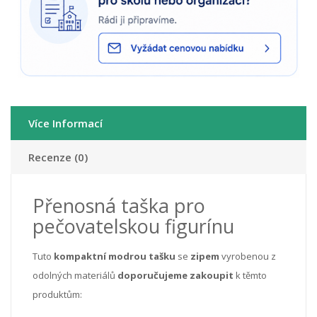
Více Informací
Recenze (0)
Přenosná taška pro
pečovatelskou figurínu
Tuto
kompaktní
modrou
tašku
se
zipem
vyrobenou z
odolných materiálů
doporučujeme zakoupit
k těmto
produktům: