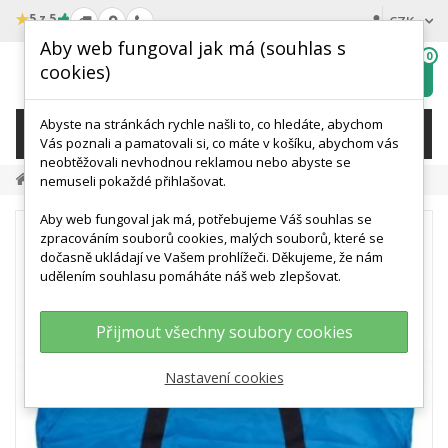
★
5 z 5
CZK
Aby web fungoval jak má (souhlas s
0
cookies)
Hledat
My
wishlist
Abyste na stránkách rychle našli to, co hledáte, abychom
KATEGORIE
Vás poznali a pamatovali si, co máte v košíku, abychom vás
neobtěžovali nevhodnou reklamou nebo abyste se
Doplňky
Přenosná Taška Pro Pečovatelskou Figurínu
nemuseli pokaždé přihlašovat.
Aby web fungoval jak má, potřebujeme Váš souhlas se
zpracováním souborů cookies, malých souborů, které se
dočasně ukládají ve Vašem prohlížeči. Děkujeme, že nám
udělením souhlasu pomáháte náš web zlepšovat.
Přijmout všechny soubory cookies
Nastavení cookies