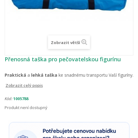
Zobrazit větší
Přenosná taška pro pečovatelskou figurínu
Praktická
a
lehká
taška
ke snadnému transportu Vaší figuríny.
Zobrazit celý popis
Kód:
1005788
Produkt není dostupný