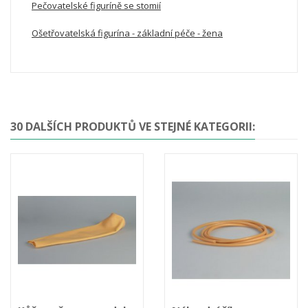
Pečovatelské figuríně se stomií
Ošetřovatelská figurína - základní péče - žena
30 DALŠÍCH PRODUKTŮ VE STEJNÉ KATEGORII: