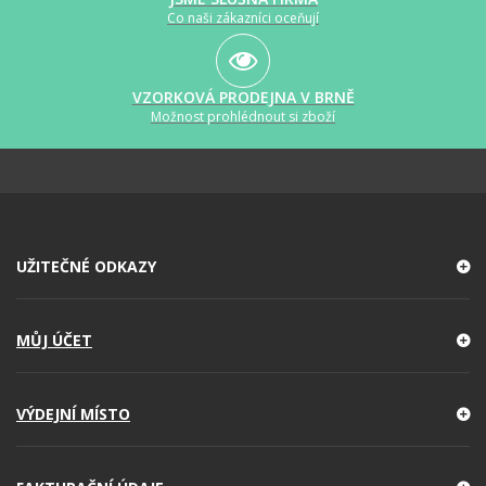
Co naši zákazníci oceňují
VZORKOVÁ PRODEJNA V BRNĚ
Možnost prohlédnout si zboží
UŽITEČNÉ ODKAZY
MŮJ ÚČET
VÝDEJNÍ MÍSTO