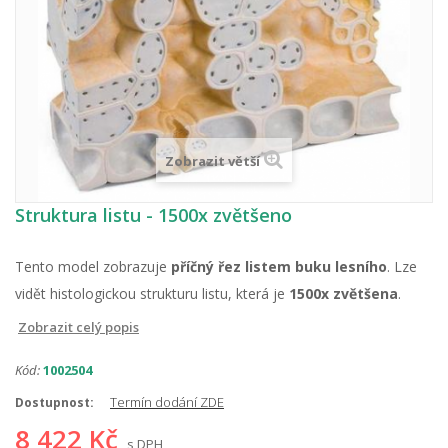
Zobrazit větší
Struktura listu - 1500x zvětšeno
Tento model zobrazuje
příčný řez listem buku lesního
. Lze
vidět histologickou strukturu listu, která je
1500x zvětšena
.
Zobrazit celý popis
Kód:
1002504
Termín dodání ZDE
Dostupnost:
8 422 Kč
s DPH