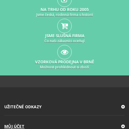
NA TRHU OD ROKU 2005
Jsme česká, rodinná firma s historií
JSME SLUŠNÁ FIRMA
Co naši zákazníci oceňují
VZORKOVÁ PRODEJNA V BRNĚ
Možnost prohlédnout si zboží
UŽITEČNÉ ODKAZY
MŮJ ÚČET