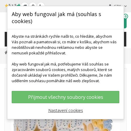
★
5 z 5
CZK
Aby web fungoval jak má (souhlas s
0
cookies)
Hledat
My
wishlist
Abyste na stránkách rychle našli to, co hledáte, abychom
KATEGORIE
Vás poznali a pamatovali si, co máte v košíku, abychom vás
neobtěžovali nevhodnou reklamou nebo abyste se
Přírodní Vědy A Výuka
Biologie
Botanika
nemuseli pokaždé přihlašovat.
Struktura Listu - 1500x Zvětšeno
Aby web fungoval jak má, potřebujeme Váš souhlas se
zpracováním souborů cookies, malých souborů, které se
dočasně ukládají ve Vašem prohlížeči. Děkujeme, že nám
udělením souhlasu pomáháte náš web zlepšovat.
Přijmout všechny soubory cookies
Nastavení cookies