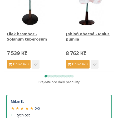
Lilek brambor -
Jabloň obecná - Malus
Solanum tuberosum
pumila
7 539 Kč
8 762 Kč
Do košíku
Do košíku
Přejeďte pro další produkty
Milan K.
★ ★ ★ ★ ★
5/5
Rychlost