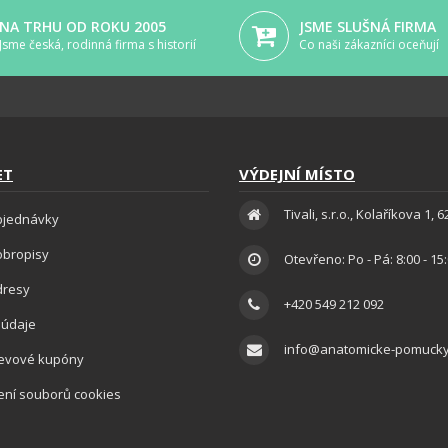
NA TRHU OD ROKU 2005
JSME SLUŠNÁ FIRMA
Jsme česká, rodinná firma s historií
Co naši zákazníci oceňují
ET
VÝDEJNÍ MÍSTO
Tivali, s.r.o., Kolaříkova 1, 
bjednávky
obropisy
Otevřeno: Po - Pá: 8:00 - 15
dresy
+420 549 212 092
 údaje
info@anatomicke-pomucky
levové kupóny
ení souborů cookies