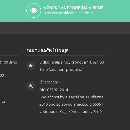
VZORKOVÁ PRODEJNA V BRNĚ
Možnost prohlédnout si zboží
FAKTURAČNÍ ÚDAJE
621 00 Brno
Sídlo: Tivali, s.r.o., Kronova 14, 621 00
Brno (zde není prodejna)
:00
IČ: 29212014
DIČ: CZ29212014
Společnost byla zapsána 31. března
.cz
2010 pod spisovou značkou C 66064
vedenou u Krajského soudu v Brně.