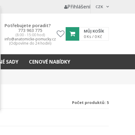
Přihlášení
CZK
Potřebujete poradit?
773 963 775
MŮJ KOŠÍK
(8:00 - 15:00 hod)
My
0
Ks /
0 Kč
info@anatomicke-pomucky.cz
wishlist
(Odpovíme do 24 hodin)
É SADY
CENOVÉ NABÍDKY
Počet produktů: 5