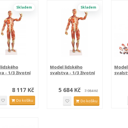
Skladem
Skladem
lidského
Model lidského
Model
a - 1/3 životní
svalstva - 1/3 životní
svalst
sti
velikosti
oboupo
8 117 Kč
5 684 Kč
7 984 Kč
Do košíku
Do košíku