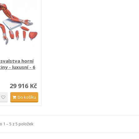
svalstva horní
ny - luxusní - 6
29 916 Kč
Do košíku
 1 – 5 z 5 položek