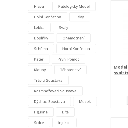
Hlava
Patologický Model
Dolní Končetina
Cévy
Lebka
Svaly
Doplňky
Onemocnění
Schéma
Horní Končetina
Páteř
První Pomoc
Model 
Klouby
Těhotenství
svalstv
veliko
Trávící Soustava
Rozmnožovací Soustava
Dýchací Soustava
Mozek
Figurína
Dítě
Srdce
Injekce