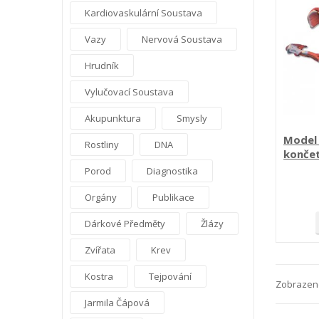
Kardiovaskulární Soustava
Vazy
Nervová Soustava
Hrudník
Vylučovací Soustava
Akupunktura
Smysly
Model 
Rostliny
DNA
končeti
částí
Porod
Diagnostika
Orgány
Publikace
Dárkové Předměty
Žlázy
Zvířata
Krev
Kostra
Tejpování
Zobrazeno
Jarmila Čápová