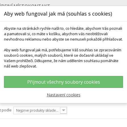
ÝDEJNÍ MÍSTO
KONTAKT
Aby web fungoval jak má (souhlas s cookies)
Abyste na stránkách rychle našli to, co hledáte, abychom Vás poznali
a pamatovali si, co máte v košíku, abychom vás neobtěžovali
nevhodnou reklamou nebo abyste se nemuseli pokaždé přihlašovat.
Aby web fungoval jak má, potřebujeme Váš souhlas se zpracováním
souborů cookies, malých souborů, které se dočasně ukládají ve
NEJPRODÁVANĚJŠÍ
VÝCHOVA KE ZDRAVÍ
VÝHODN
Vašem prohlížeči. Děkujeme, že nám udělením souhlasu pomáháte
náš web zlepšovat.
Přijmout všechny soubory cookies
Nastavení cookies
t podle
Nejprve produkty skladem