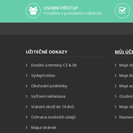
OSOBNÍ PŘÍSTUP
Poradíme a pomůžeme s výběrem
UŽITEČNÉ ODKAZY
MŮJ ÚČ
Dodání a termíny CZ & SK
Moje o
Výdejní místo
Moje d
Obchodní podmínky
Moje a
Vyřízení reklamace
Osobní
Vrácení zboží do 14 dnů
Moje s
Ochrana osobních údajů
Nastav
Mapa stránek