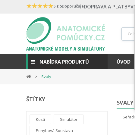
★
★
★
★
★
5 z 5
Doporučuje
DOPRAVA A PLATBY
V
NABÍDKA PRODUKTŮ
ÚVOD
Svaly
ŠTÍTKY
SVALY
Seřadi
Kosti
Simulátor
Pohybová Soustava