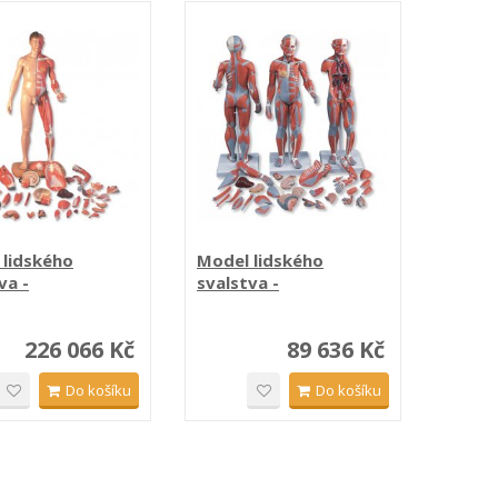
 lidského
Model lidského
va -
svalstva -
hlavní v...
oboupohlavní - 33
částí
226 066 Kč
89 636 Kč
Do košíku
Do košíku